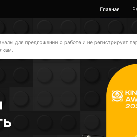
Главная
Р
каналы для предложений о работе и не регистрирует па
лкам.
я
ть