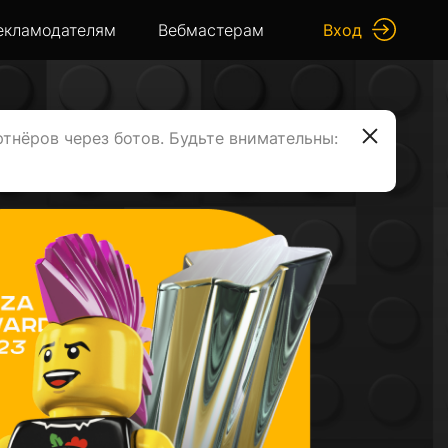
екламодателям
Вебмастерам
Вход
ртнёров через ботов. Будьте внимательны: