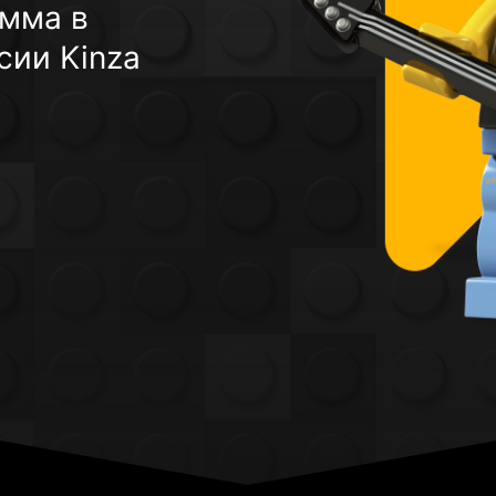
амма в
сии Kinza