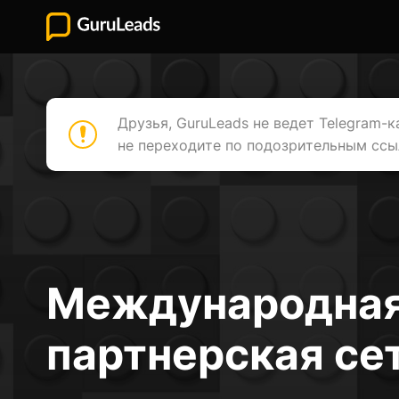
Друзья, GuruLeads не ведет Telegram-
не переходите по подозрительным ссы
Международна
партнерская се