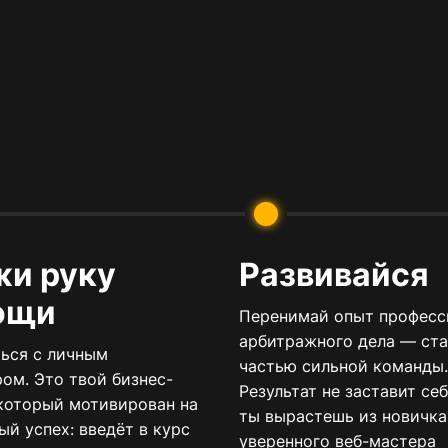
и руку
Развивайся
ощи
Перенимай опыт професс
арбитражного дела — ста
ься с личным
частью сильной команды.
ом. Это твой бизнес-
Результат не заставит се
 который мотивирован на
ты вырастешь из новичка
й успех: введёт в курс
уверенного веб-мастера